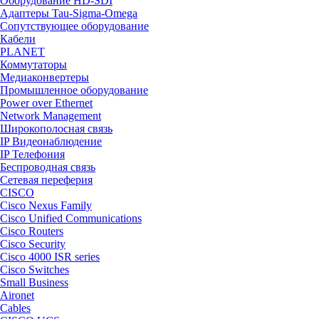
Оборудование HD-SDI
Адаптеры Tau-Sigma-Omega
Сопутствующее оборудование
Кабели
PLANET
Коммутаторы
Медиаконвертеры
Промышленное оборудование
Power over Ethernet
Network Management
Широкополосная связь
IP Видеонаблюдение
IP Телефония
Беспроводная связь
Сетевая переферия
CISCO
Cisco Nexus Family
Cisco Unified Communications
Cisco Routers
Cisco Security
Cisco 4000 ISR series
Cisco Switches
Small Business
Aironet
Cables