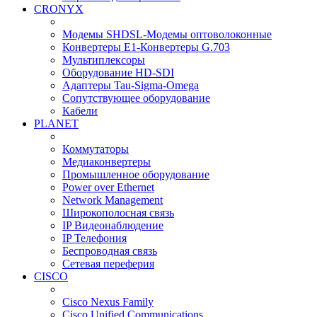
CRONYX
Модемы SHDSL-Модемы оптоволоконные
Конвертеры Е1-Конвертеры G.703
Мультиплексоры
Оборудование HD-SDI
Адаптеры Tau-Sigma-Omega
Сопутствующее оборудование
Кабели
PLANET
Коммутаторы
Медиаконвертеры
Промышленное оборудование
Power over Ethernet
Network Management
Широкополосная связь
IP Видеонаблюдение
IP Телефония
Беспроводная связь
Сетевая переферия
CISCO
Cisco Nexus Family
Cisco Unified Communications