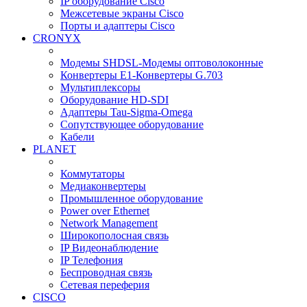
IP оборудование Cisco
Межсетевые экраны Cisco
Порты и адаптеры Cisco
CRONYX
Модемы SHDSL-Модемы оптоволоконные
Конвертеры Е1-Конвертеры G.703
Мультиплексоры
Оборудование HD-SDI
Адаптеры Tau-Sigma-Omega
Сопутствующее оборудование
Кабели
PLANET
Коммутаторы
Медиаконвертеры
Промышленное оборудование
Power over Ethernet
Network Management
Широкополосная связь
IP Видеонаблюдение
IP Телефония
Беспроводная связь
Сетевая переферия
CISCO