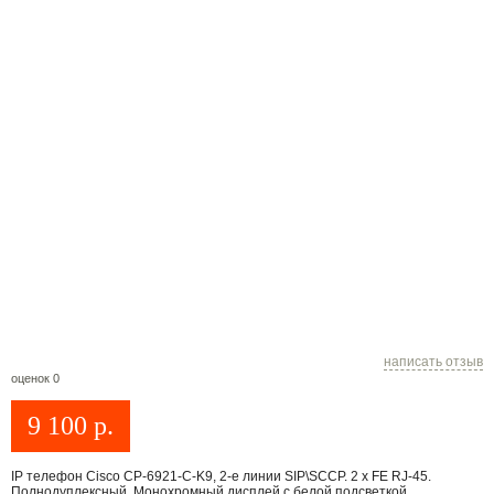
написать отзыв
оценок 0
9 100
р.
IP телефон Cisco CP-6921-C-K9, 2-е линии SIP\SCCP. 2 x FE RJ-45.
Полнодуплексный. Монохромный дисплей с белой подсветкой.