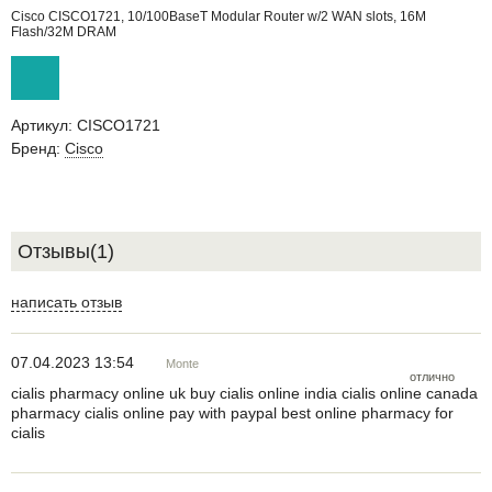
Cisco CISCO1721, 10/100BaseT Modular Router w/2 WAN slots, 16M
Flash/32M DRAM
Артикул:
CISCO1721
Бренд:
Cisco
Отзывы(1)
написать отзыв
07.04.2023 13:54
Monte
отлично
cialis pharmacy online uk buy cialis online india cialis online canada
pharmacy cialis online pay with paypal best online pharmacy for
cialis